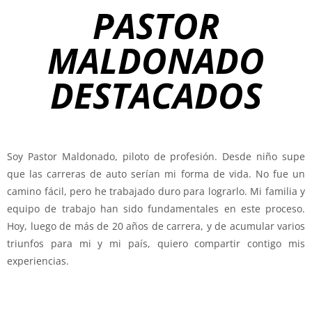
PASTOR
MALDONADO
MALDONADO
Persona de gran impacto tanto
en Venezuela como en
DESTACADOS
Latinoamérica.
Soy Pastor Maldonado, piloto de profesión. Desde niño supe
que las carreras de auto serían mi forma de vida. No fue un
camino fácil, pero he trabajado duro para lograrlo. Mi familia y
equipo de trabajo han sido fundamentales en este proceso.
Hoy, luego de más de 20 años de carrera, y de acumular varios
triunfos para mi y mi país, quiero compartir contigo mis
experiencias.